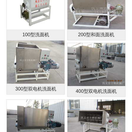
100型洗面机
200型和面洗面机
300型双电机洗面机
400型双电机洗面机